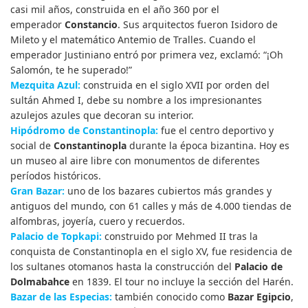
casi mil años, construida en el año 360 por el
emperador
Constancio
. Sus arquitectos fueron Isidoro de
Mileto y el matemático Antemio de Tralles. Cuando el
emperador Justiniano entró por primera vez, exclamó: “¡Oh
Salomón, te he superado!”
Mezquita Azul:
construida en el siglo XVII por orden del
sultán Ahmed I, debe su nombre a los impresionantes
azulejos azules que decoran su interior.
Hipódromo de Constantinopla:
fue el centro deportivo y
social de
Constantinopla
durante la época bizantina. Hoy es
un museo al aire libre con monumentos de diferentes
períodos históricos.
Gran Bazar:
uno de los bazares cubiertos más grandes y
antiguos del mundo, con 61 calles y más de 4.000 tiendas de
alfombras, joyería, cuero y recuerdos.
Palacio de Topkapi:
construido por Mehmed II tras la
conquista de Constantinopla en el siglo XV, fue residencia de
los sultanes otomanos hasta la construcción del
Palacio de
Dolmabahce
en 1839. El tour no incluye la sección del Harén.
Bazar de las Especias:
también conocido como
Bazar Egipcio
,