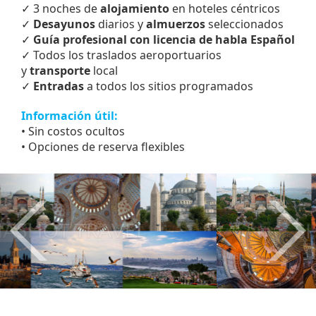
✓ 3 noches de
alojamiento
en hoteles céntricos
✓
Desayunos
diarios y
almuerzos
seleccionados
✓
Guía profesional con licencia de habla Español
✓ Todos los traslados aeroportuarios
y
transporte
local
✓
Entradas
a todos los sitios programados
Información útil:
• Sin costos ocultos
• Opciones de reserva flexibles
Anterior
Sig